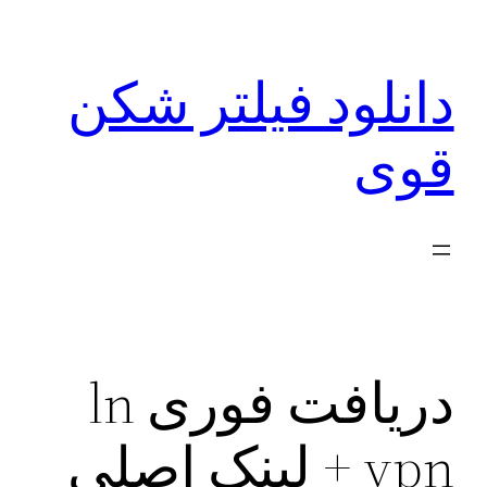
رفتن
به
دانلود فیلتر شکن
محتوا
قوی
دریافت فوری ln
vpn + لینک اصلی