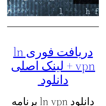
دریافت فوری ln
vpn + لینک اصلی
دانلود
دانلود ln vpn برنامه