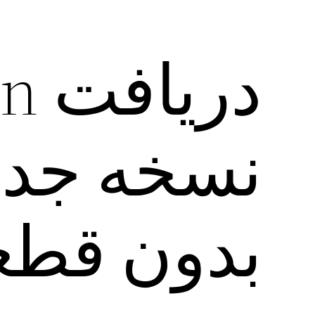
نسخه جدید
بدون قط