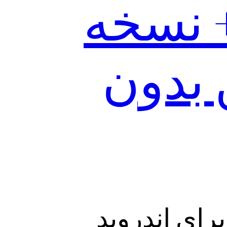
فت edge vpn + نسخه
 بدون