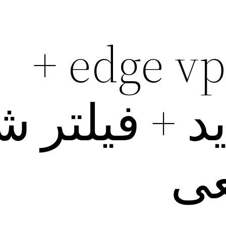
دریافت edge vpn +
 + فیلتر 
عی