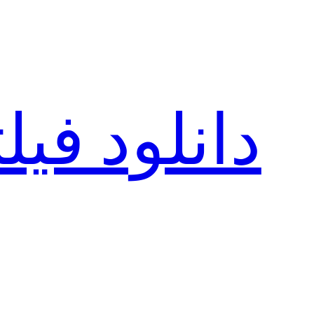
رفتن
به
محتوا
دانلود فی