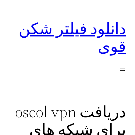
رفتن
به
دانلود فیلتر شکن
محتوا
قوی
دریافت oscol vpn
برای شبکه های