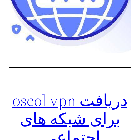
دریافت oscol vpn
برای شبکه های
اجتماعی