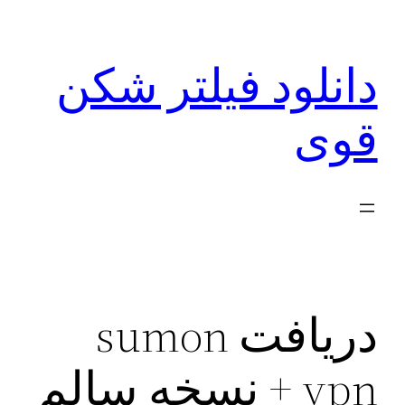
رفتن
به
دانلود فیلتر شکن
محتوا
قوی
دریافت sumon
vpn + نسخه سالم