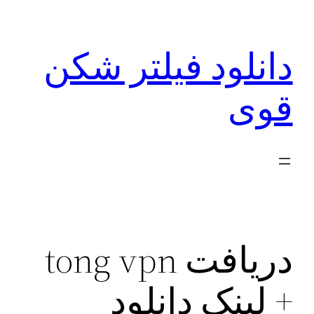
رفتن
به
دانلود فیلتر شکن
محتوا
قوی
دریافت tong vpn
+ لینک دانلود