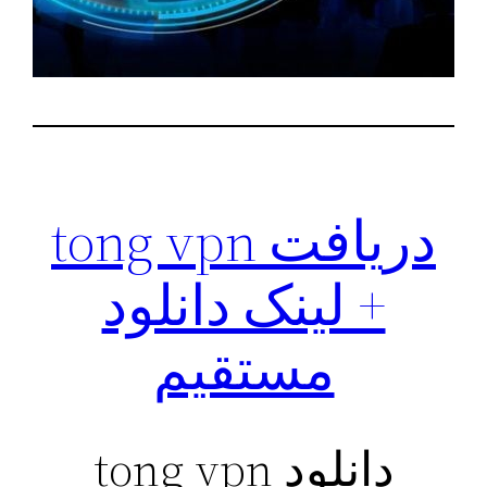
دریافت tong vpn
+ لینک دانلود
مستقیم
دانلود tong vpn