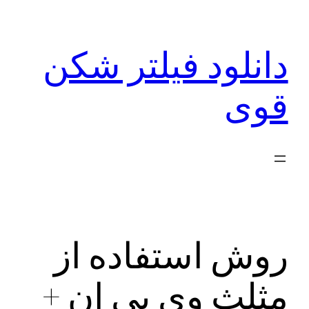
رفتن
به
دانلود فیلتر شکن
محتوا
قوی
روش استفاده از
مثلث وی پی ان +