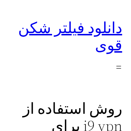
رفتن
به
دانلود فیلتر شکن
محتوا
قوی
روش استفاده از
i9 vpn برای