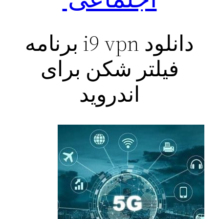
دانلود i9 vpn برنامه
فیلتر شکن برای
اندروید