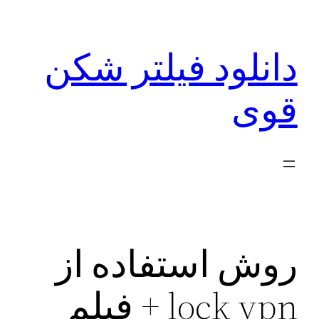
رفتن
به
دانلود فیلتر شکن
محتوا
قوی
روش استفاده از
lock vpn + فیلم