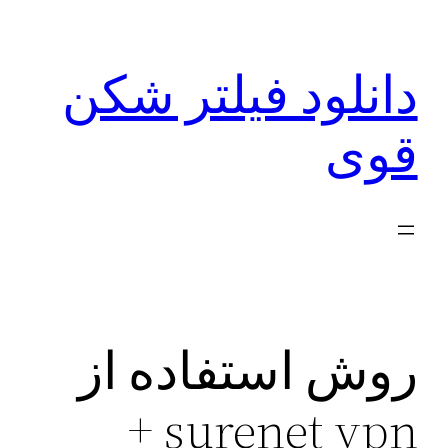
رفتن
به
دانلود فیلتر شکن
محتوا
قوی
روش استفاده از
surenet vpn +