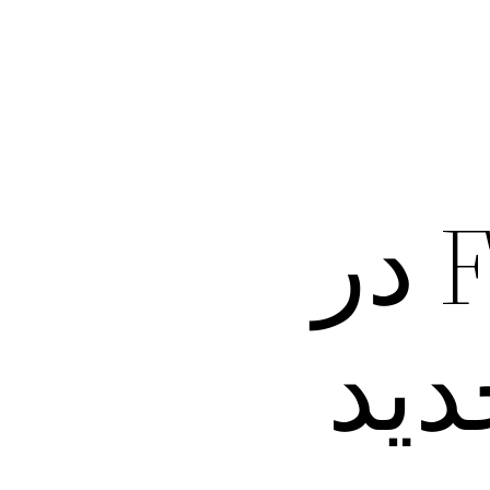
فیلترشکن Fluffy VPN در
ید