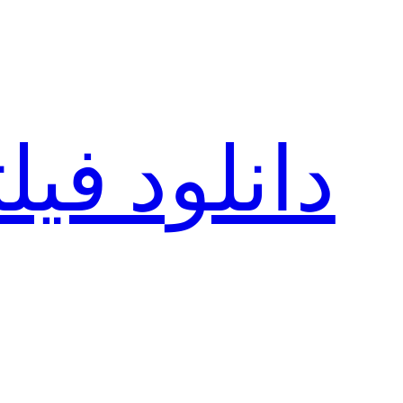
رفتن
به
محتوا
دانلود فی