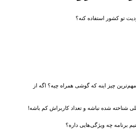
ه‌ای هم مثل تعداد کاربرا یا محبوب و ناشناخته بودن فیلترشکنم مهمه… حالا اگه برات مهمه که vpn خیلی شناخته شده نباشه و تعداد کاربراش کم باشه!
نیم برنامه چه ویژگی‌هایی داره؟