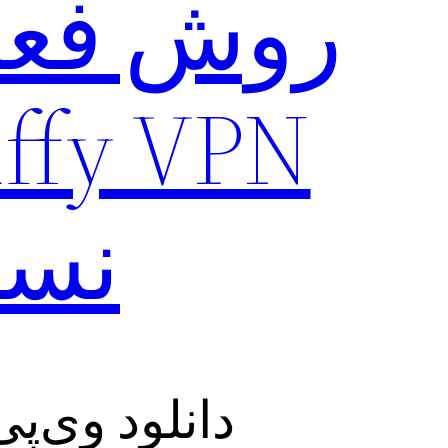
روش فعا
نسخه
دانلود وی‌پی‌ان قوی y VPN