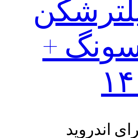
لترشکن
ر سامسونگ +