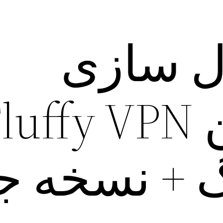
ل سازی
+ نسخه جد