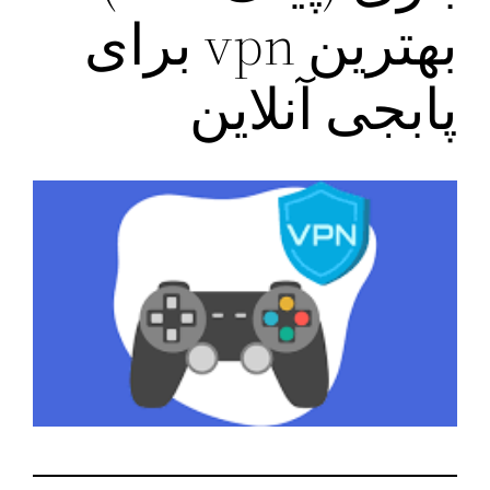
بهترین vpn برای
پابجی آنلاین