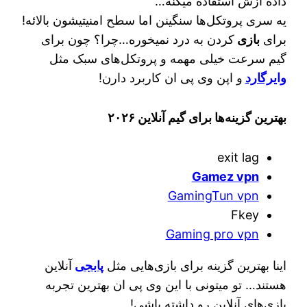
داده ازش استفاده میکنه…
یه سری پروتکل‌ها سنگینن اما سطح امنیتیشون بالائه!
برای
بازی
کردن به درد نمیخوره…چرا؟ چون برای
گیم سرعت خیلی مهمه و پروتکل‌های سبک مثل
وایرگارد
و اپن وی پی ان کاربرد دارن!
بهترین گزینه‌ها برای گیم آنلاین ۲۰۲۶
exit lag
Gamez vpn
GamingTun vpn
Fkey
Gaming pro vpn
اینا بهترین گزینه برای بازی‌هایی مثل
پابجی
آنلاین
هستند… تو میتونی با این وی پی ان بهترین تجربه
بازی‌های آنلاین رو داشته باشی!