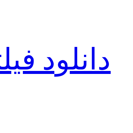
رفتن
به
محتوا
دانلود فی