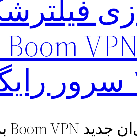
زی فیلترشک
خا
)
Boom V بدون قطعی