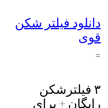
رفتن
به
دانلود فیلتر شکن
محتوا
قوی
۳ فیلترشکن
رایگان + برای