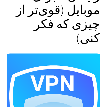
موبایل (قوی‌تر از
چیزی که فکر
کنی)