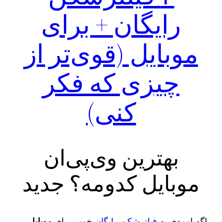
رایگان + برای
موبایل (قوی‌تر از
چیزی که فکر
کنی)
بهترین وی‌پی‌ان
موبایل کدومه؟ جدید
اگه اومدی یه
فیلترشکن رایگان
خوب برای
موبایل