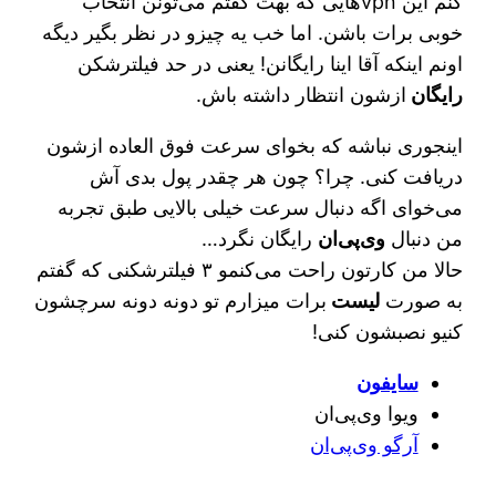
کنم این vpnهایی که بهت گفتم می‌تونن انتخاب
خوبی برات باشن. اما خب یه چیزو در نظر بگیر دیگه
اونم اینکه آقا اینا رایگانن! یعنی در حد فیلترشکن
رایگان
ازشون انتظار داشته باش.
اینجوری نباشه که بخوای سرعت فوق العاده ازشون
دریافت کنی. چرا؟ چون هر چقدر پول بدی آش
می‌خوای اگه دنبال سرعت خیلی بالایی طبق تجربه
من دنبال
وی‌پی‌ان
رایگان نگرد…
حالا من کارتون راحت می‌کنمو ۳ فیلترشکنی که گفتم
به صورت
لیست
برات میزارم تو دونه دونه سرچشون
کنیو نصبشون کنی!
سایفون
ویوا وی‌پی‌ان
آرگو وی‌پی‌ان