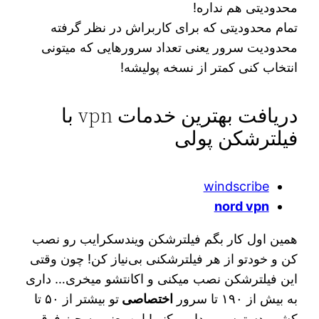
محدودیتی هم نداره!
تمام محدودیتی که برای کاربراش در نظر گرفته
محدودیت سرور یعنی تعداد سرورهایی که میتونی
انتخاب کنی کمتر از نسخه پولیشه!
دریافت بهترین خدمات vpn با
فیلترشکن پولی
windscribe
nord vpn
همین اول کار بگم فیلترشکن ویندسکرایب رو نصب
کن و خودتو از هر فیلترشکنی بی‌نیاز کن! چون وقتی
این فیلترشکن نصب میکنی و اکانتشو میخری… داری
به بیش از ۱۹۰ تا سرور
اختصاصی
تو بیشتر از ۵۰ تا
کشور دسترسی پیدا می‌کنی! این یعنی یه چیز فوق