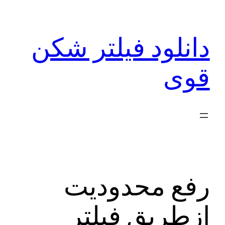
رفتن
به
دانلود فیلتر شکن
محتوا
قوی
رفع محدودیت
ازطریق فیلتر