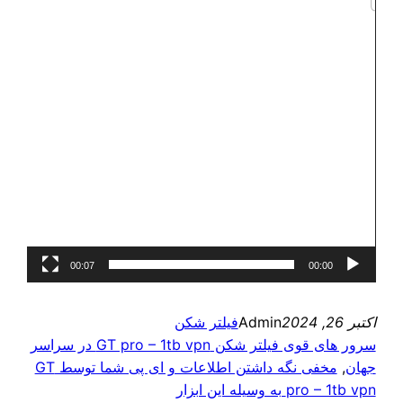
00:07
00:00
اکتبر 26, 2024
Admin
فیلتر شکن
سرور های قوی فیلتر شکن GT pro – 1tb vpn در سراسر
جهان
, 
مخفی نگه داشتن اطلاعات و ای پی شما توسط GT
pro – 1tb vpn به وسیله این ابزار