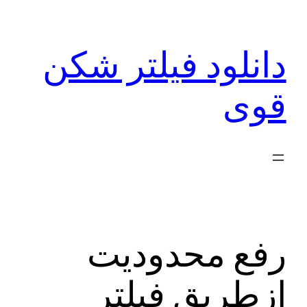
رفتن
به
دانلود فیلتر شکن
محتوا
قوی
رفع محدودیت
ازطریق فیلتر