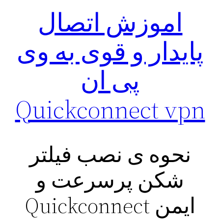
اموزش اتصال
پایدار و قوی به وی
پی ان
Quickconnect vpn
نحوه ی نصب فیلتر
شکن پرسرعت و
ایمن Quickconnect