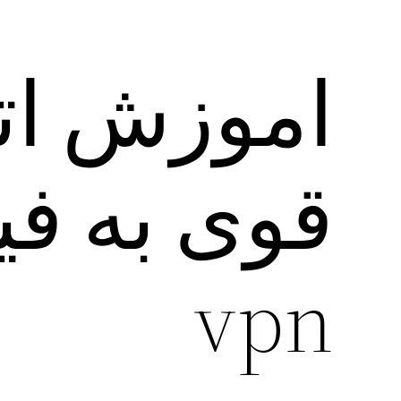
اموزش اتص
vpn