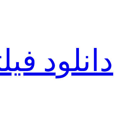
رفتن
به
محتوا
دانلود فی