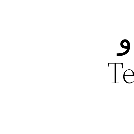
و
ترشکن Tera