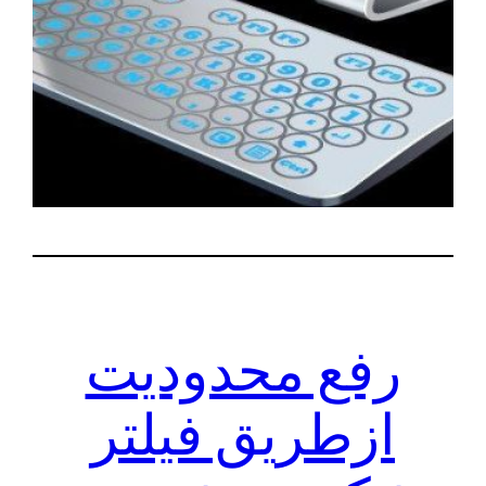
رفع محدودیت
ازطریق فیلتر