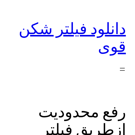
رفتن
به
دانلود فیلتر شکن
محتوا
قوی
رفع محدودیت
ازطریق فیلتر