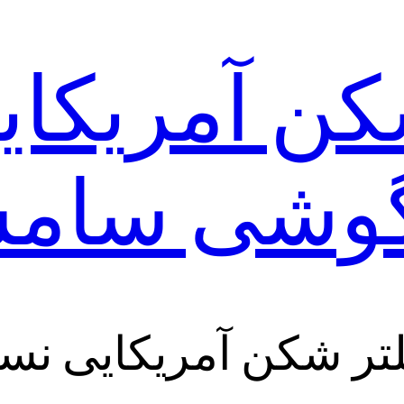
کن آمریکا
گوشی سام
یلتر شکن آمریکایی نس