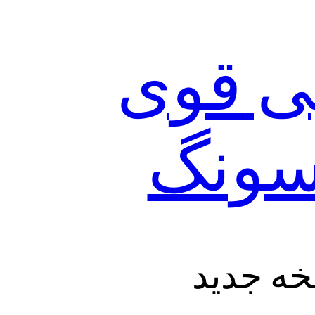
یی قوی
سونگ
خه جدید