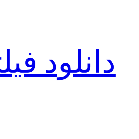
رفتن
به
محتوا
دانلود فی