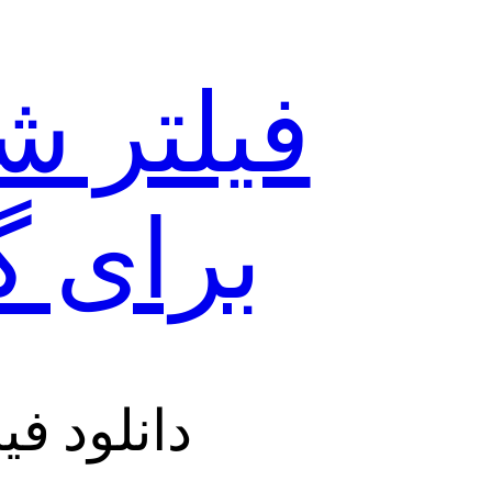
فیلتر ش
برای 
دانلود ف