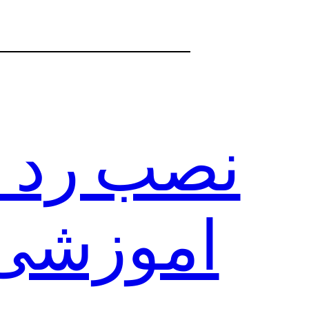
نصب رد ن
اموزشی 