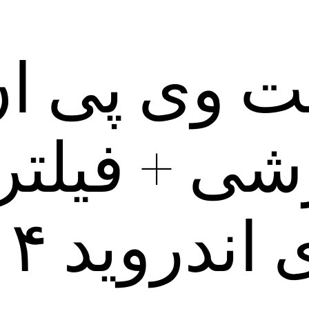
ت وی پی ان
شی + فیلتر
اندروید ۴