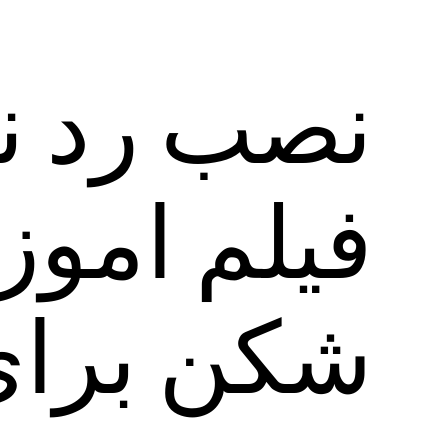
نصب رد ن
فیلم اموز
شکن برای 