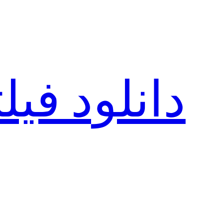
رفتن
به
محتوا
دانلود فی