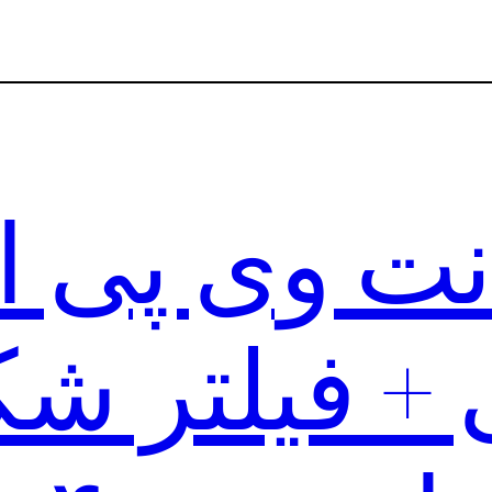
ت وی پی ان
+ فیلتر شک