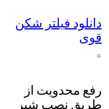
رفتن
به
دانلود فیلتر شکن
محتوا
قوی
رفع محدویت از
طریق نصب شیر