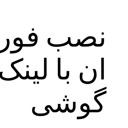
نصب فوری
ان با لین
گوشی