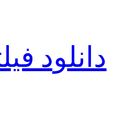
رفتن
به
محتوا
دانلود فی