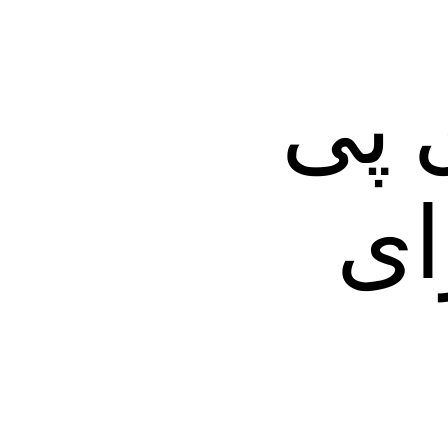
 پی
ای