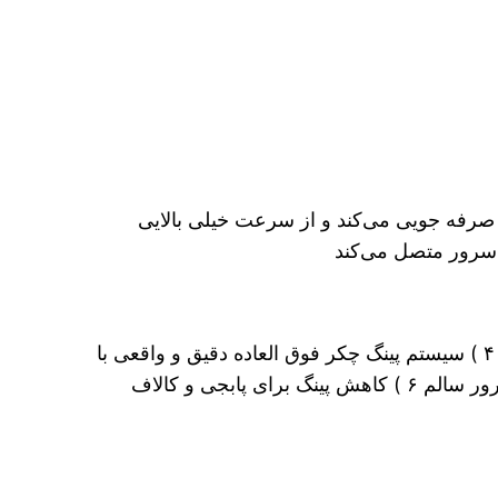
رفه جویی می‌کند و از سرعت خیلی بالایی
ن سرور متصل می‌کند
۱) بدون IP leak و نشت آیپی اصلی شما ۲) بدون DNS leak واقعی ۳) دارای Static-IP آیپی ثابت های اختصاصی ۴ ) سیستم پینگ چکر فوق العاده دقیق و واقعی با
سیستم تست سرعت اینترنت اتومات ۵) قابلیت فوق العاده کارامد ریکانکتینگ برای تلاش اتوماتیک در اتصال به سرور سالم ۶ ) کاهش پینگ برای پابجی و کالاف