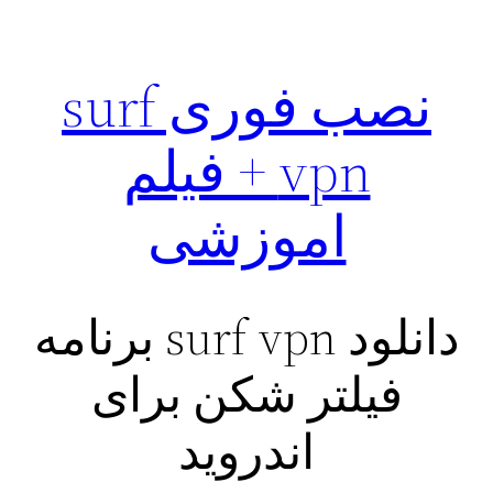
نصب فوری surf
vpn + فیلم
اموزشی
دانلود surf vpn برنامه
فیلتر شکن برای
اندروید