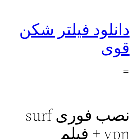
رفتن
به
دانلود فیلتر شکن
محتوا
قوی
نصب فوری surf
vpn + فیلم