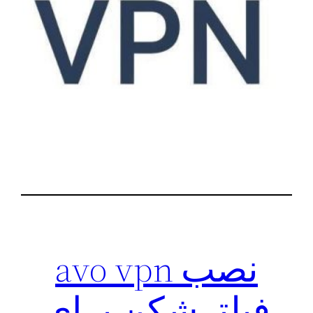
نصب avo vpn
فیلترشکن برای