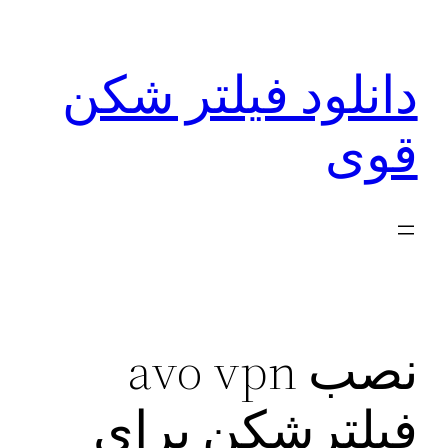
رفتن
به
دانلود فیلتر شکن
محتوا
قوی
نصب avo vpn
فیلترشکن برای