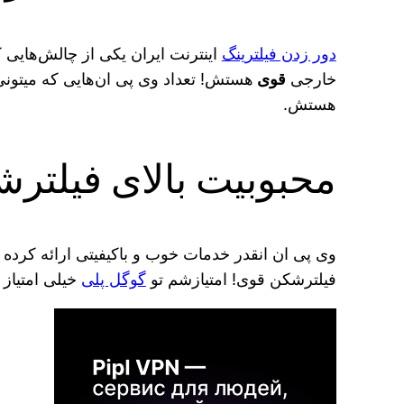
دور زدن فیلترینگ
اینترنت ایران یکی از چالش‌هایی ک
خارجی
قوی
هستش! تعداد وی پی ان‌هایی که میتونی 
هستش.
محبوبیت بالای فیلترشکن Pipl VPN بر
وی پی ان انقدر خدمات خوب و باکیفیتی ارائه کرده که تونسته تعداد 
فیلترشکن قوی! امتیازشم تو
گوگل پلی
خیلی امتیاز خوبیه… جوری 