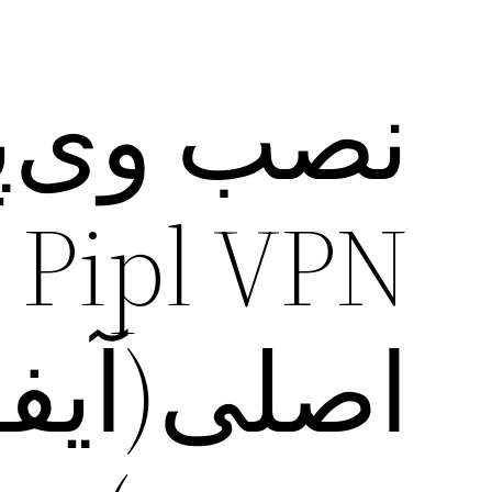
نصب وی‌پ
اصلی(آیفو