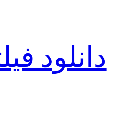
رفتن
به
محتوا
دانلود فی