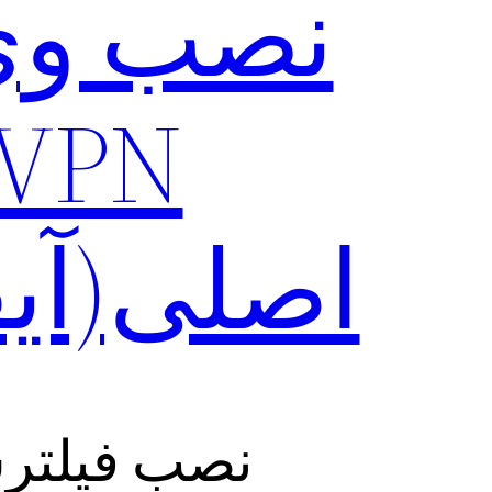
اصلی(آیف
نصب فیلترشکن جدید PN