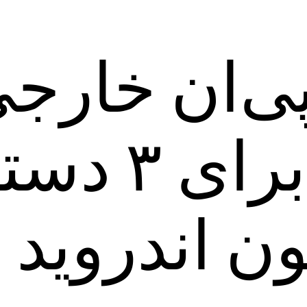
ی‌ان خارج
Pipl VPN برای
ن اندروید