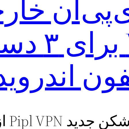
VPN برای 
ون اندروید 
Pipl V از گوگل پلی