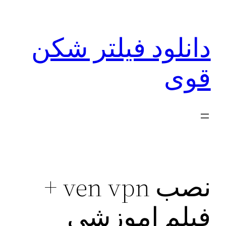
رفتن
به
دانلود فیلتر شکن
محتوا
قوی
نصب ven vpn +
فیلم اموزشی