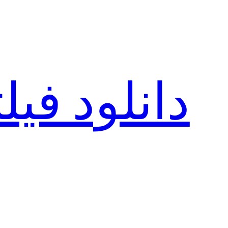
رفتن
به
محتوا
دانلود فی