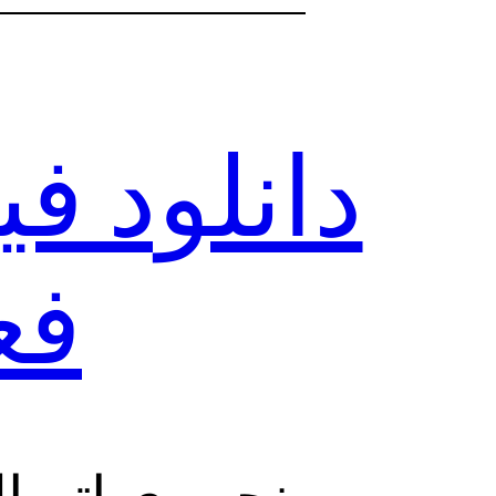
دانلود ف
فعال 