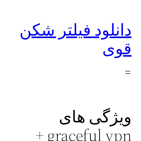
رفتن
به
دانلود فیلتر شکن
محتوا
قوی
ویژگی های
graceful vpn +