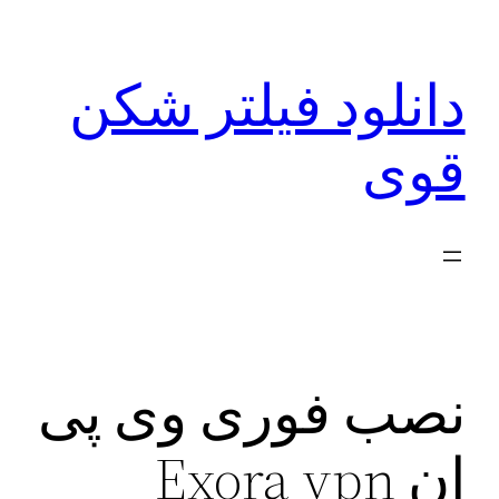
رفتن
به
دانلود فیلتر شکن
محتوا
قوی
نصب فوری وی پی
ان Exora vpn