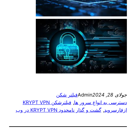
جولای 28, 2024
Admin
فیلتر شکن
دسترسی به انواع سرور ها
, 
فیلترشکن KRYPT VPN
ازفارسروید
, 
گشت و گذار نامحدود KRYPT VPN در وب