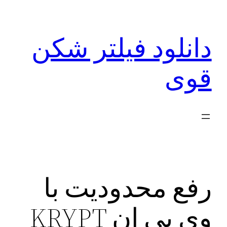
رفتن
به
دانلود فیلتر شکن
محتوا
قوی
رفع محدودیت با
وی پی ان KRYPT