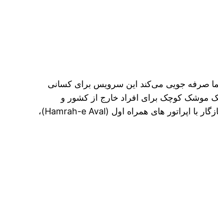
ا صرفه جویی می‌کند این سرویس برای کسانی
‌خواهند از هر جای دنیا مجدداً به محتوای آنلاین کشور خود متصل شوند. این VPN مانند یک موشک کوچک برای افراد خارج از کشور و
مسافران جهانی ایده‌آل است و اتصالی سریع و پایدار را تضمین می‌کند فیلتر شکن پرسرعت قوی برای اندروید سازگار با اپراتور های همراه اول (Hamrah-e Aval)،