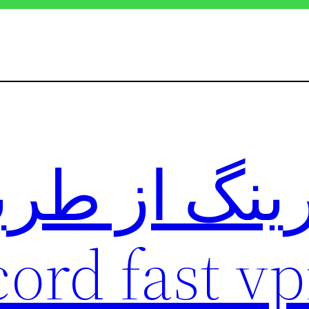
رینگ از ط
cord fast v