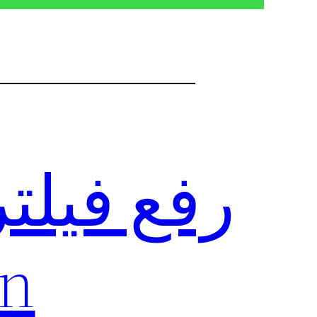
رفع فیلت
pn