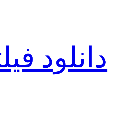
رفتن
به
محتوا
دانلود فی