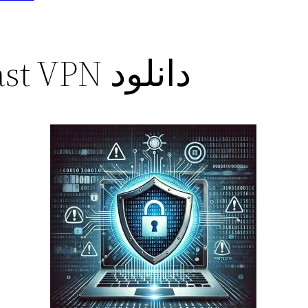
دانلود cord fast VPN برنامه فیلتر شکن پرسرعت