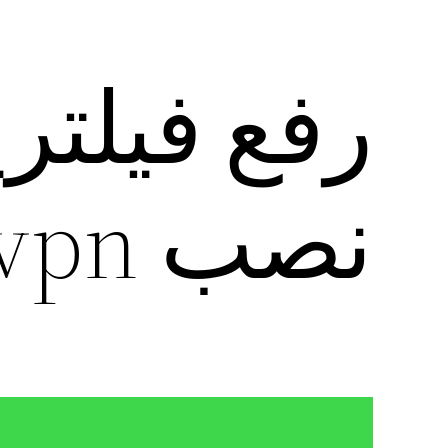
رفع فیلتر
نصب cord fast vpn