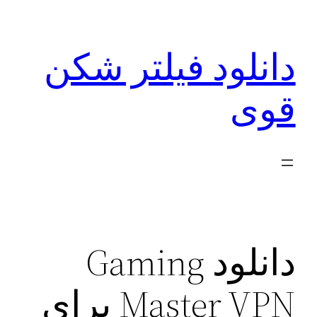
رفتن
به
دانلود فیلتر شکن
محتوا
قوی
دانلود Gaming
Master VPN برای