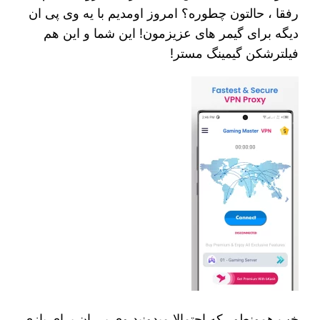
رفقا ، حالتون چطوره؟ امروز اومدیم با یه وی پی ان
دیگه برای گیمر های عزیزمون! این شما و این هم
فیلترشکن گیمینگ مستر!
خب همونطور که احتمالا میدونید وی پی ان برای بازی