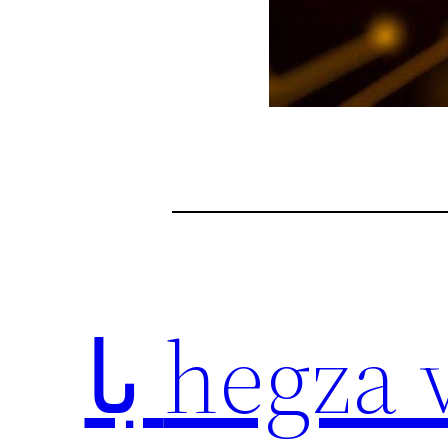
دانلودفیلتر شکن hegza vpn با