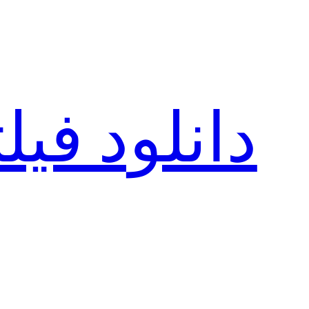
رفتن
به
محتوا
دانلود فی