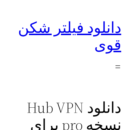
رفتن
به
دانلود فیلتر شکن
محتوا
قوی
دانلود Hub VPN
نسخه pro برای