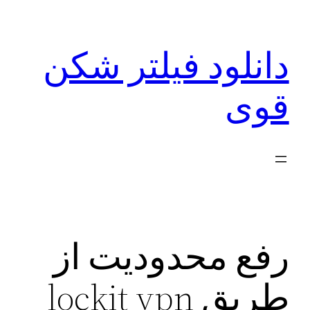
رفتن
به
دانلود فیلتر شکن
محتوا
قوی
رفع محدودیت از
طریق lockit vpn