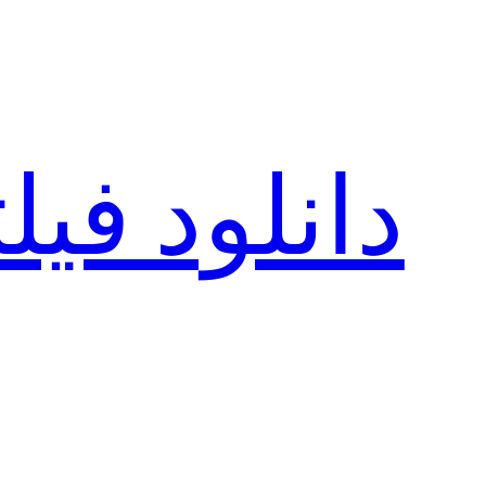
رفتن
به
محتوا
دانلود فی