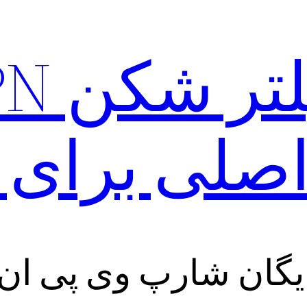
دانلو
صلی برای و
یگان شارپ وی پی ان ب