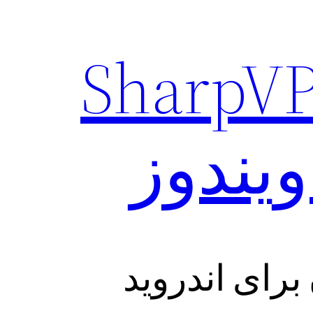
د فیلتر شکن SharpVPN
یندوز
رای اندروید