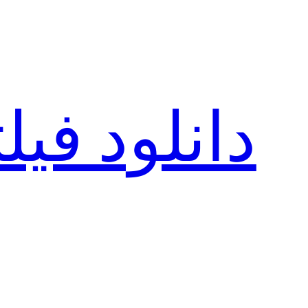
رفتن
به
محتوا
دانلود فی