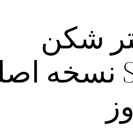
لتر شکن
SharpVPN نسخه ا
وز