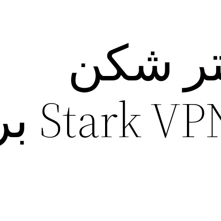
لتر شکن
قدرتمند N