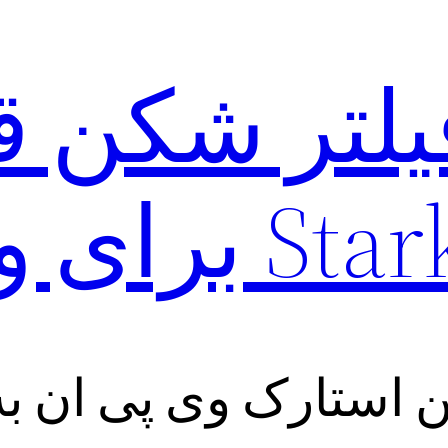
فیلتر شکن ق
ای ویندوز
کن استارک وی پی ان ب