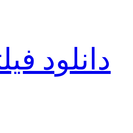
رفتن
به
محتوا
دانلود فی