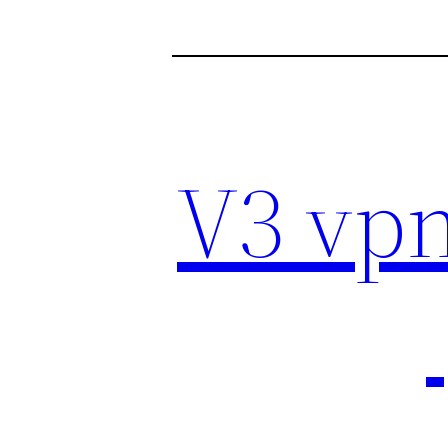
نلود فیلتر شکن V3 vpn