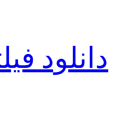
رفتن
به
محتوا
دانلود فی