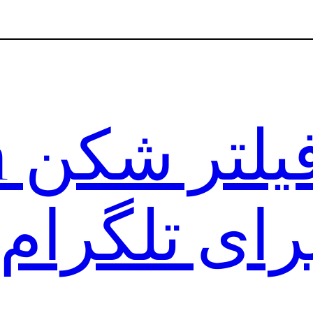
دا
رای تلگرام