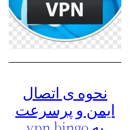
نحوه ی اتصال
ایمن و پرسرعت
به vpn bingo