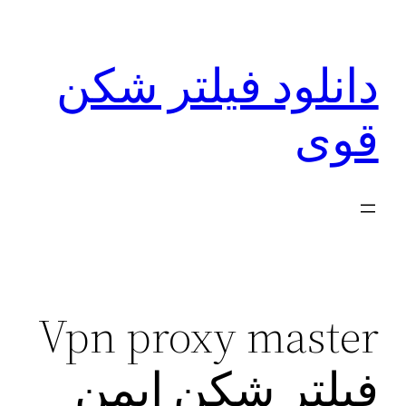
رفتن
به
دانلود فیلتر شکن
محتوا
قوی
Vpn proxy master
فیلتر شکن ایمن