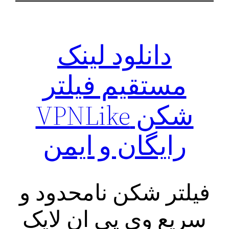
دانلود لینک
مستقیم فیلتر
شکن VPNLike
رایگان و ایمن
فیلتر شکن نامحدود و
سریع وی پی ان لایک