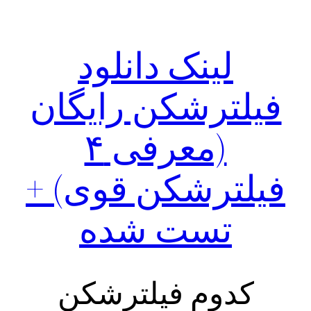
لینک دانلود
فیلترشکن رایگان
(معرفی ۴
فیلترشکن قوی) +
تست شده
کدوم فیلترشکن