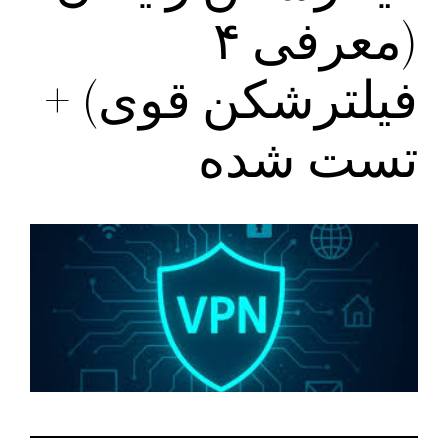
(معرفی ۴
فیلترشکن قوی) +
تست شده