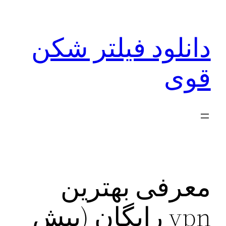
رفتن
به
دانلود فیلتر شکن
محتوا
قوی
معرفی بهترین
vpn رایگان (بیش