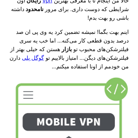
حالا من اینجام تا با معرفی بهترین
vpn
رایگان
اون
شرایطی که دوست داری. برای مرور
نامحدود
داشته
باشی رو بهت بدم!
اینم بهت بگما! نمیشه تضمین کرد یه وی پی ان صد
درصد بدون قطعی کار می‌کنه… اما خب یه سری
فیلترشکن‌های محبوب تو
بازار
هستن که خیلی بهتر از
فیلترشکن‌های دیگن… امتیاز بالاییم تو
گوگل پلی
دارن
من خودمم از اونا استفاده میکنم…