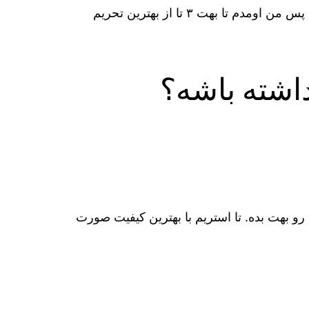
داره… با هر فیلترشکنی نمیشه stream با کیفیت داشت! پس من اومدم تا بهت ۳ تا از بهترین تحریم
یکنواختی رو بهت بده. تا استریم با بهترین کیفیت صورت