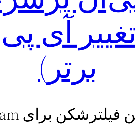
برتر)
لترشکن برای stream رایگان