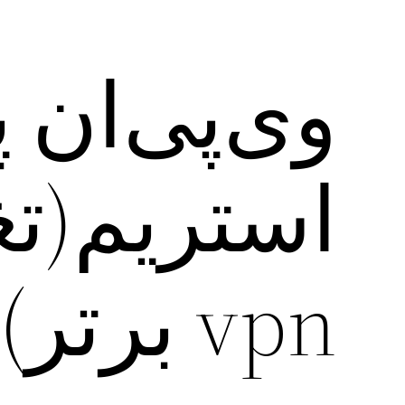
وی‌پی‌ان
vpn برتر)