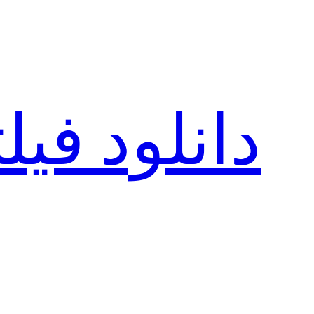
رفتن
به
محتوا
دانلود فی