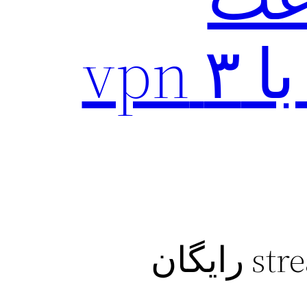
استریم(تغییر آی پی با ۳ vpn