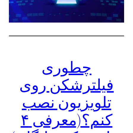
چطوری
فیلترشکن روی
تلویزیون نصب
کنم؟(معرفی ۴