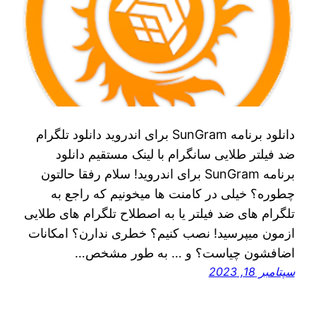
دانلود برنامه SunGram برای اندروید دانلود تلگرام
ضد فیلتر طلایی سانگرام با لینک مستقیم دانلود
برنامه SunGram برای اندروید! سلام رفقا حالتون
چطوره؟ خیلی در کامنت ها میخونیم که راجع به
تلگرام های ضد فیلتر یا به اصطلاح تلگرام های طلایی
ازمون میپرسید! نصب کنیم؟ خطری ندارن؟ امکانات
اضافشون چیاست؟ و … به طور مشخص…
سپتامبر 18, 2023