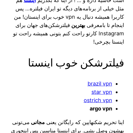
است حاشیه داره و … ! از اینا که بگذریم
اینستا
هم
مثل خیلی از برنامه‌های دیگه تو ایران فیلتره… پس
کاربرا همیشه دنبال یه vpn خوب برای اینستان! من
اینجام تا بامعرفی
بهترین
فیلترشکن‌های جهان برای
Instagram کارتو راحت کنم بتونی همیشه راحت تو
اینستا بچرخی!
فیلترشکن خوب اینستا
brazil vpn
star vpn
ostrich vpn
argo vpn
اینا تحریم شکنهایین که رایگانن یعنی
مجانی
می‌تونی
بهشون وصل بشی. برای اینستا مناسبن پس اینجوری