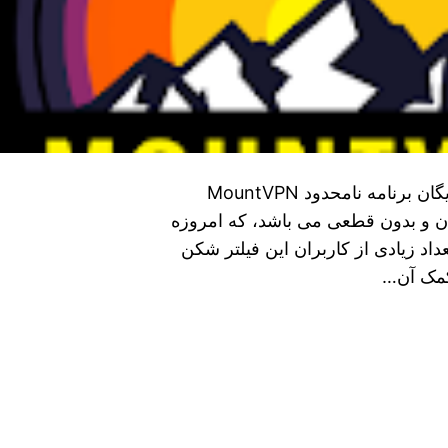
دانلود فیلتر شکن MountVPN با لینک مستقیم + رایگان برنامه نامحدود MountVPN
Moun فیلتر شکنی رایگان و بدون قطعی می باشد، که امروزه
عداد زیادی از کاربران این فیلتر شکن
 کمک آن…