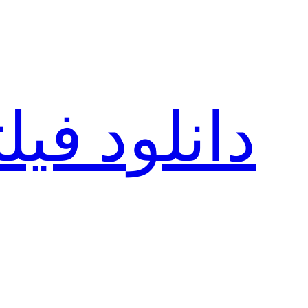
رفتن
به
محتوا
دانلود فی